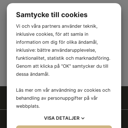
Samtycke till cookies
Our partner
Normet
, which is a leading supplier of shotcrete
equipment, has for many years developed
simulators
and
Vi och våra partners använder teknik,
trained operators. Normet is an approved simulator trainer by
inklusive cookies, för att samla in
EFNARC and Swedish
Rock Engineering
Association.
information om dig för olika ändamål,
inklusive: bättre användarupplevelse,
funktionalitet, statistik och marknadsföring.
For further information contact Björn Unnerstad
Genom att klicka på "OK" samtycker du till
Bjorn.Unnerstad@normet.com
dessa ändamål.
Läs mer om vår användning av cookies och
ABEIS
behandling av personuppgifter på vår
webbplats.
VISA
DETALJER
Hossein Khodaverdian
Master of Science